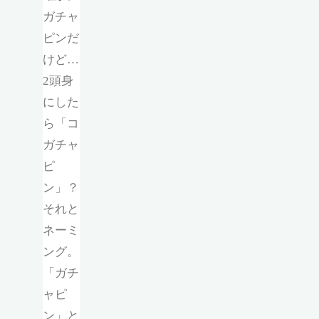
ガチャ
ピンだ
けど…
2頭身
にした
ら「コ
ガチャ
ピ
ン」？
それと
ネーミ
ング。
「ガチ
ャピ
ン」と