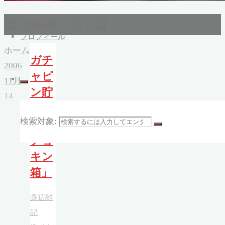
日:
2006年11月14日
プロフィール
ホーム
ガチ
2006
ャピ
11月
ン貯
14
金箱
検索対象:
「ガ
チョ
キン
箱」
身辺雑
記