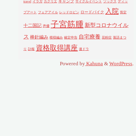
キャンプ
travel
イラガ
カクリエ
サイクルイベント
ソックス
ディッ
入院
ロードバイク
プアート
フェアアイル
レッドロビン
剪定
子宮筋腫
新型コロナウイル
十二国記
声優
ス
自宅療養
棒針編み
模様編み
確定申告
花粉症
落語まつ
資格取得講座
り
訃報
連ドラ
Powered by
Kahuna
&
WordPress
.