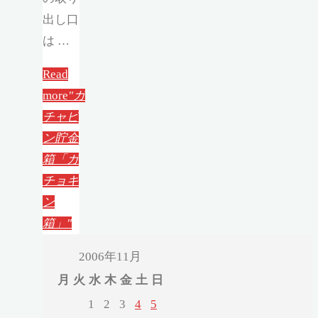
出し口
は …
Read
more
"ガ
チャピ
ン貯金
箱「ガ
チョキ
ン
箱」"
2006年11月
月
火
水
木
金
土
日
1
2
3
4
5