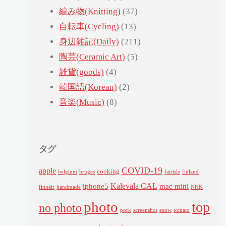
編み物(Knitting)
(37)
自転車(Cycling)
(13)
身辺雑記(Daily)
(211)
陶芸(Ceramic Art)
(5)
雑貨(goods)
(4)
韓国語(Korean)
(2)
音楽(Music)
(8)
タグ
COVID-19
apple
cooking
belgium
bruges
fairisle
finland
Kalevala CAL
iphone5
mac mini
finnair
handmade
NHK
photo
top
no photo
pork
screenshot
snow
tomato