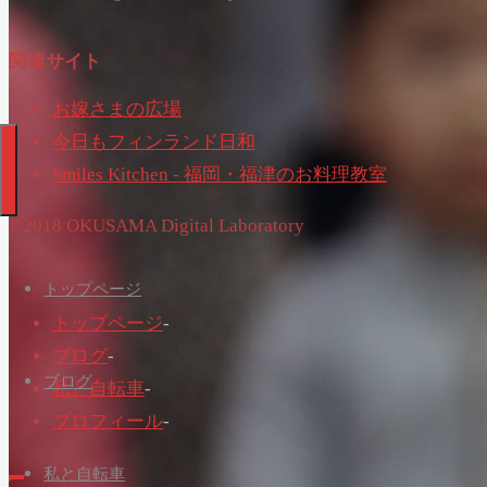
関連サイト
お嫁さまの広場
今日もフィンランド日和
Smiles Kitchen - 福岡・福津のお料理教室
©2018 OKUSAMA Digital Laboratory
トップページ
トップページ
-
ブログ
-
ブログ
私と自転車
-
プロフィール
-
私と自転車