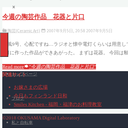
今週の陶芸作品 花器と片口
陶芸(Ceramic Art)
2007年9月5日, 20:58
2007年9月5日
台風9号、心配ですね…ラジオと懐中電灯くらいは用意し
6月に作った作品ができあがった。 まずは花器。 今回は
Read more
"今週の陶芸作品 花器と片口"
トップページ
関連サイト
お嫁さまの広場
今日もフィンランド日和
ブログ
Smiles Kitchen - 福岡・福津のお料理教室
©2018 OKUSAMA Digital Laboratory
私と自転車