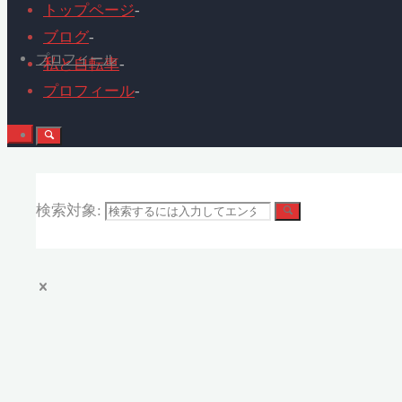
トップページ
-
ブログ
-
プロフィール
私と自転車
-
プロフィール
-
検索対象: