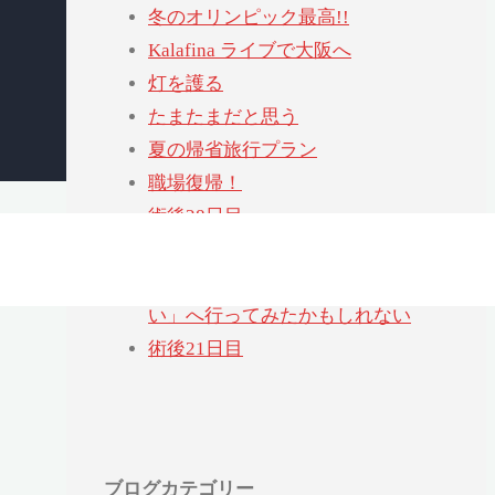
冬のオリンピック最高!!
Kalafina ライブで大阪へ
灯を護る
たまたまだと思う
夏の帰省旅行プラン
職場復帰！
術後28日目
退院後はじめての通院
「ヨシタケシンスケ展かもしれな
い」へ行ってみたかもしれない
術後21日目
ブログカテゴリー