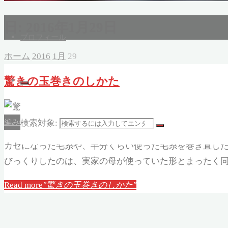
日:
2016年1月29日
プロフィール
ホーム
2016
1月
29
驚きの玉巻きのしかた
編み物(Knitting)
screenshot
/
top
2016年1月29日, 11:13
2016年1月
検索対象:
カセになった毛糸や、半分くらい使った毛糸を巻き直し
びっくりしたのは、実家の母が使っていた形とまったく同
Read more
"驚きの玉巻きのしかた"