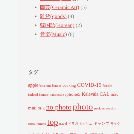
陶芸(Ceramic Art)
(5)
雑貨(goods)
(4)
韓国語(Korean)
(2)
音楽(Music)
(8)
タグ
COVID-19
apple
cooking
belgium
bruges
fairisle
Kalevala CAL
iphone5
mac
finland
finnair
handmade
photo
no photo
mini
NHK
pork
screenshot
top
キャンプ
snow
tomato
travel
イラガ
カクリエ
サイク