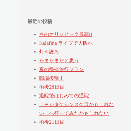
最近の投稿
冬のオリンピック最高!!
Kalafina ライブで大阪へ
灯を護る
たまたまだと思う
夏の帰省旅行プラン
職場復帰！
術後28日目
退院後はじめての通院
「ヨシタケシンスケ展かもしれな
い」へ行ってみたかもしれない
術後21日目