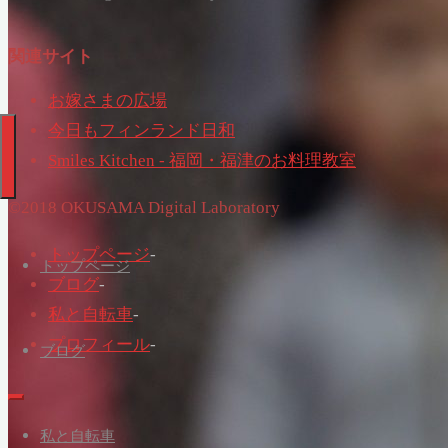
関連サイト
お嫁さまの広場
今日もフィンランド日和
Smiles Kitchen - 福岡・福津のお料理教室
©2018 OKUSAMA Digital Laboratory
トップページ
-
トップページ
ブログ
-
私と自転車
-
プロフィール
-
ブログ
私と自転車