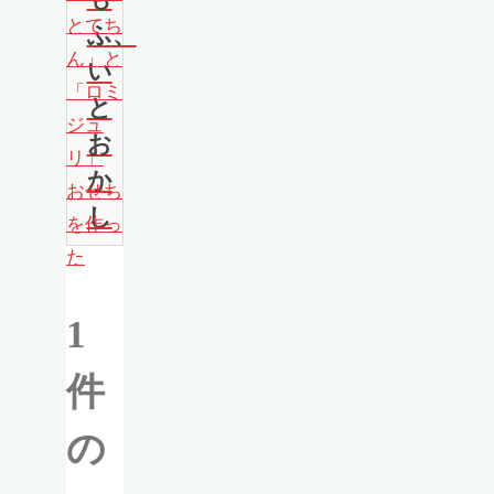
とてち
ふ、
ん」と
い
「ロミ
と
ジュ
お
リ」
か
おせち
し
を作っ
た
1
件
の