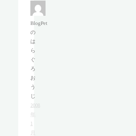
BlogPet
の
は
ら
ぐ
ろ
お
う
じ
2008
年
1
月