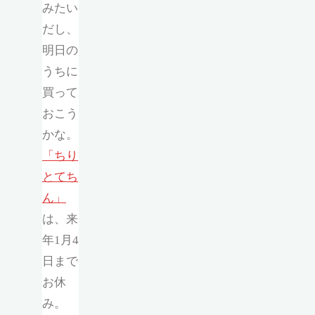
みたい
だし、
明日の
うちに
買って
おこう
かな。
「ちり
とてち
ん」
は、来
年1月4
日まで
お休
み。