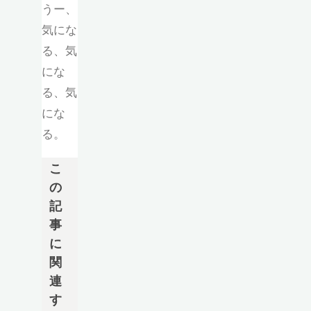
うー、
気にな
る、気
にな
る、気
にな
る。
こ
の
記
事
に
関
連
す