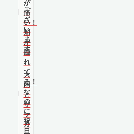
が
ご
痛
ざ
い！
い
頬
ま
が
す
腫
れ
て
大
る！
雨
な
と
の
サ
に
ッ
祝
カ
日
ー