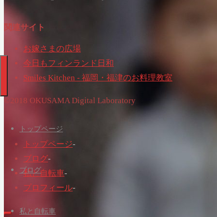
関連サイト
お嫁さまの広場
今日もフィンランド日和
Smiles Kitchen - 福岡・福津のお料理教室
©2018 OKUSAMA Digital Laboratory
トップページ
トップページ
-
ブログ
-
ブログ
私と自転車
-
プロフィール
-
私と自転車