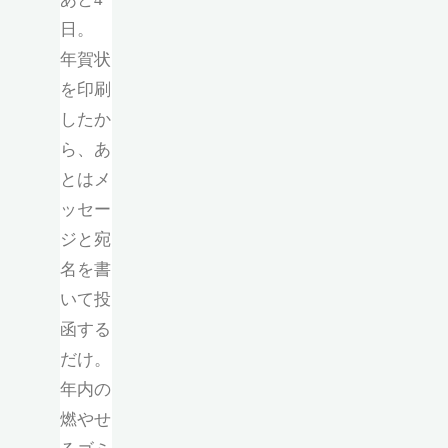
日。
年賀状
を印刷
したか
ら、あ
とはメ
ッセー
ジと宛
名を書
いて投
函する
だけ。
年内の
燃やせ