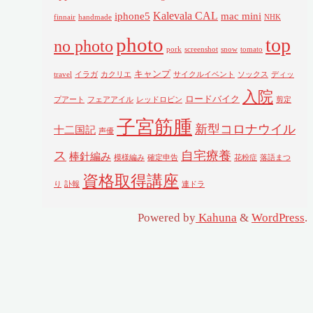
Kalevala CAL
iphone5
mac mini
finnair
handmade
NHK
photo
top
no photo
pork
screenshot
snow
tomato
キャンプ
travel
イラガ
カクリエ
サイクルイベント
ソックス
ディッ
入院
ロードバイク
プアート
フェアアイル
レッドロビン
剪定
子宮筋腫
新型コロナウイル
十二国記
声優
ス
自宅療養
棒針編み
模様編み
確定申告
花粉症
落語まつ
資格取得講座
り
訃報
連ドラ
Powered by
Kahuna
&
WordPress
.