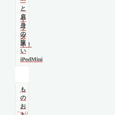
と
肩
ヤ
身
ッ
の
タ
狭
ネ！
い
iPodMini
も
の
お
「ちり
も