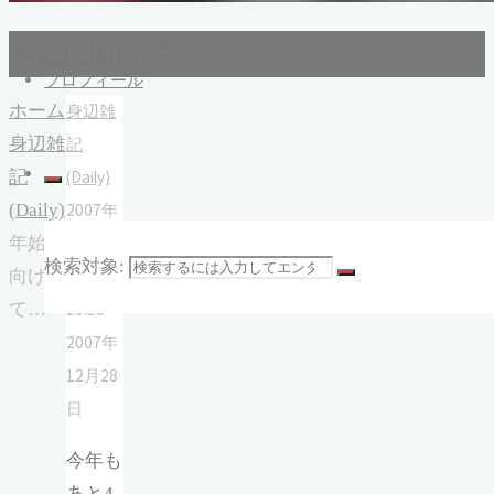
年始に向けて…
プロフィール
ホーム
身辺雑
身辺雑
記
記
(Daily)
(Daily)
2007年
年始に
12月28
検索対象:
向け
日,
て…
20:58
2007年
12月28
日
今年も
あと4