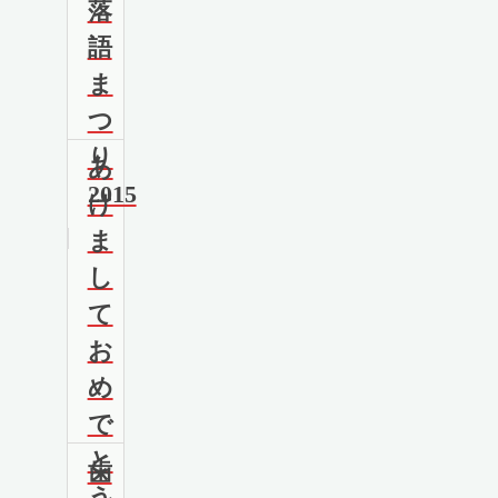
落
語
ま
つ
り
あ
2015
け
ま
し
て
お
め
で
と
歯
う