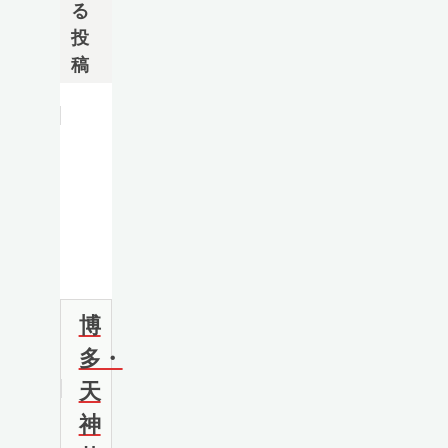
る
投
稿
博
多・
天
神