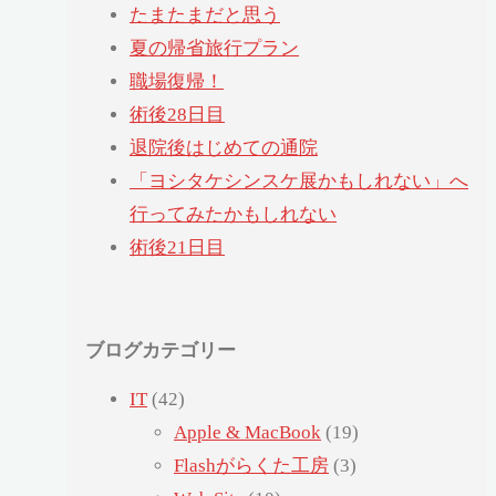
たまたまだと思う
夏の帰省旅行プラン
職場復帰！
術後28日目
退院後はじめての通院
「ヨシタケシンスケ展かもしれない」へ
行ってみたかもしれない
術後21日目
ブログカテゴリー
IT
(42)
Apple & MacBook
(19)
Flashがらくた工房
(3)