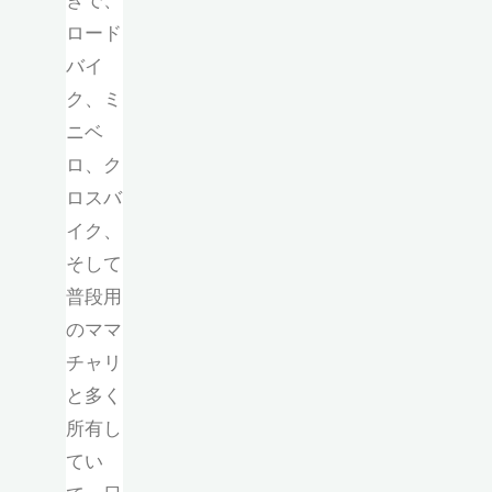
きで、
ロード
バイ
ク、ミ
ニベ
ロ、ク
ロスバ
イク、
そして
普段用
のママ
チャリ
と多く
所有し
てい