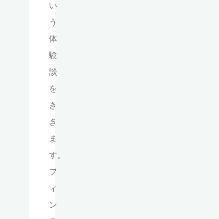
い
う
体
験
談
を
き
き
ま
す。
フ
ィ
ン