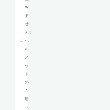
ち
ま
せ
ん！
ヘ
ル
メ
ッ
ト
の
着
用
ヘ