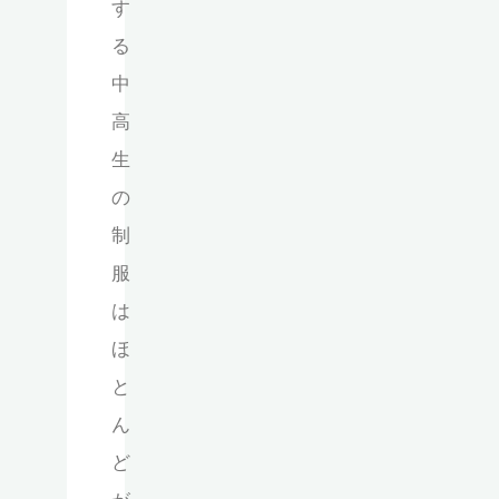
す
る
中
高
生
の
制
服
は
ほ
と
ん
ど