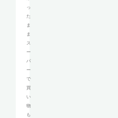
っ
た
ま
ま
ス
ー
パ
ー
で
買
い
物
も