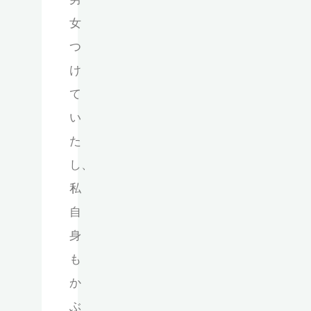
女
つ
け
て
い
た
し、
私
自
身
も
か
ぶ