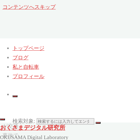
コンテンツへスキップ
トップページ
ブログ
我が子が交通事故で加害者になるか
私と自転車
も‥‥
プロフィール
ホーム
自転車
(Cycling)
我が子
検索対象:
が交通
おくさまデジタル研究所
事故で
OKUSAMA Digital Laboratory