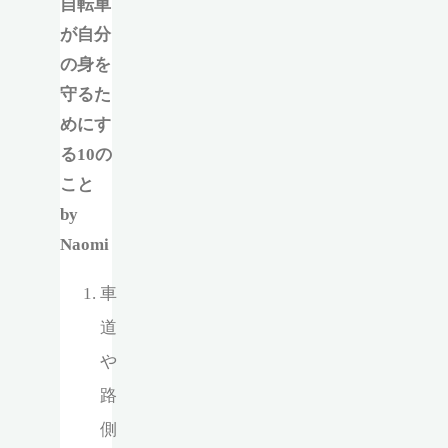
自転車
が自分
の身を
守るた
めにす
る10の
こと
by
Naomi
車
道
や
路
側