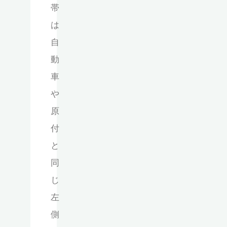
帯
は
自
動
車
や
原
付
と
同
じ
左
側