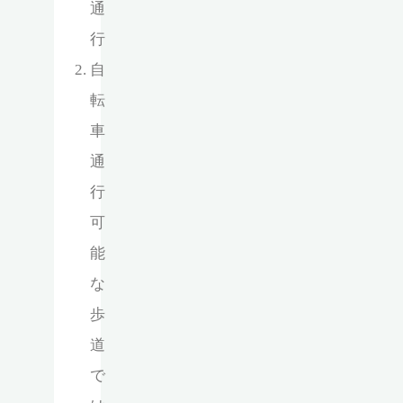
通
行
自
転
車
通
行
可
能
な
歩
道
で