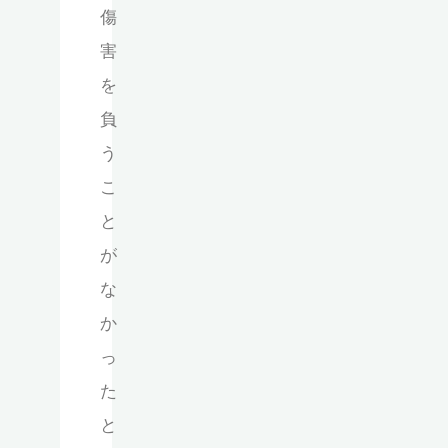
傷
害
を
負
う
こ
と
が
な
か
っ
た
と