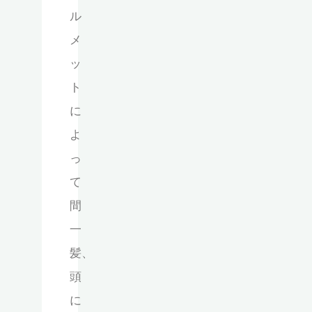
ル
メ
ッ
ト
に
よ
っ
て
間
一
髪、
頭
に