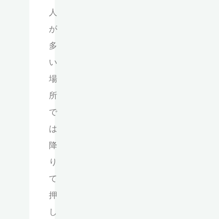
人
が
多
い
場
所
で
は
降
り
て
押
し