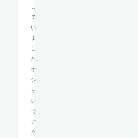
し
て
い
ま
し
た。
オ
シ
ャ
レ
で
ア
ク