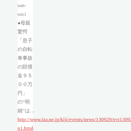
san-
soci
●母親
驚愕
「息子
の自転
車事故
の賠償
金９５
００万
円」
の“明
細”は…
http://www.iza.ne.jp/kiji/events/news/130929/evt13
n1.html