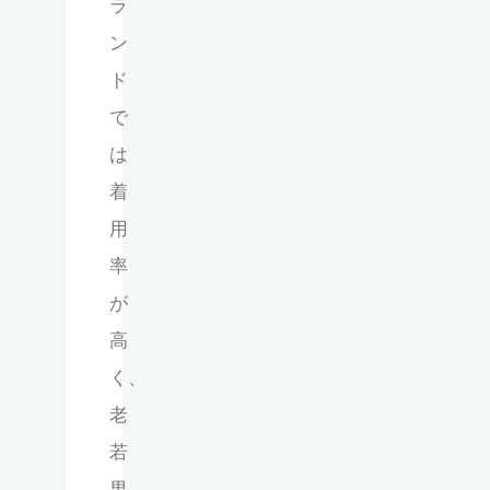
ラ
ン
ド
で
は
着
用
率
が
高
く、
老
若
男