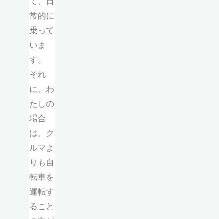
て、日
常的に
乗って
いま
す。
それ
に、わ
たしの
場合
は、ク
ルマよ
りも自
転車を
運転す
ること