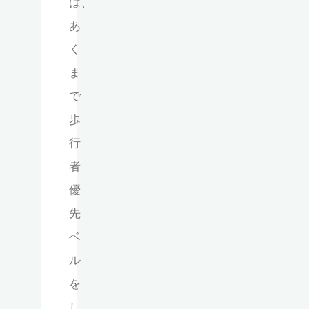
は、
あ
く
ま
で
歩
行
者
優
先
ベ
ル
を
し