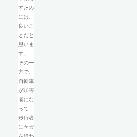
すため
には、
良いこ
とだと
思いま
す。
その一
方で、
自転車
が加害
者にな
って、
歩行者
にケガ
を追わ