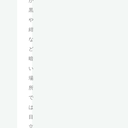
が
黒
や
紺
な
ど
暗
い
場
所
で
は
目
立