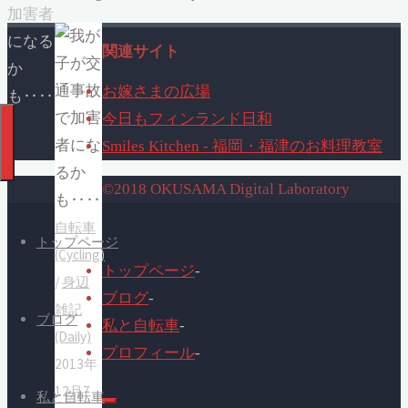
加害者
になる
関連サイト
か
お嫁さまの広場
も‥‥
今日もフィンランド日和
Smiles Kitchen - 福岡・福津のお料理教室
©2018 OKUSAMA Digital Laboratory
自転車
トップページ
(Cycling)
トップページ
-
/
身辺
ブログ
-
雑記
ブログ
私と自転車
-
(Daily)
プロフィール
-
2013年
12月7
私と自転車