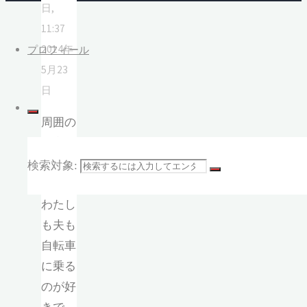
日,
11:37
2014年
プロフィール
5月23
日
周囲の
影響も
ありま
検索対象:
すが、
わたし
も夫も
自転車
に乗る
のが好