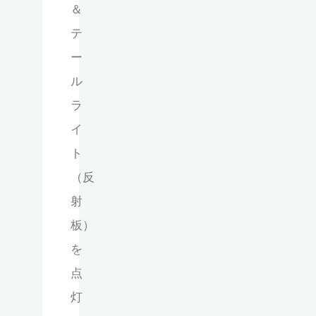
＆
テ
ー
ル
ラ
イ
ト
（反
射
板）
を
点
灯