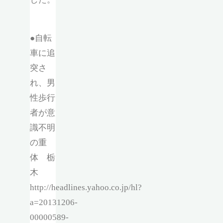
●自転
車に追
突さ
れ、男
性歩行
者が意
識不明
の重
体 栃
木
http://headlines.yahoo.co.jp/hl?
a=20131206-
00000589-