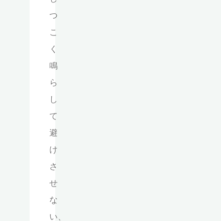
つ
こ
く
鳴
ら
し
て
避
け
さ
せ
な
い、