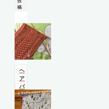
投
稿
ヘ
ア
バ
ン
ド