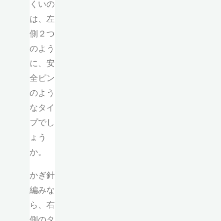
くいの
は、左
側２つ
のよう
に、安
全ピン
のよう
なタイ
プでし
ょう
か。
かぎ針
編みな
ら、右
側のタ