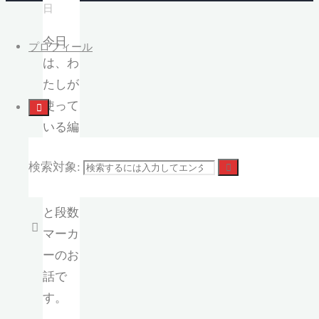
日
今日
プロフィール
は、わ
たしが
使って
いる編
み物の
検索対象:
目数マ
ーカー
と段数
マーカ
ーのお
話で
す。