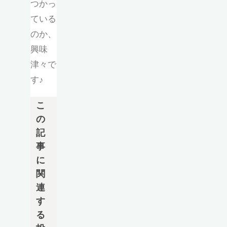
つかっ
ている
のか、
興味
津々で
す♪
こ
の
記
事
に
関
連
す
る