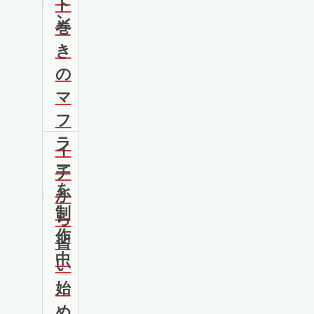
ト
ン
巻
き
の
マ
フ
ラ
イ
ー
チ
を
か
制
ら
作
習
中
い
始
め