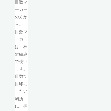
目数マ
ーカー
の方か
ら。
目数マ
ーカー
は、棒
針編み
で使い
ます。
目数で
目印に
したい
場所
に、棒