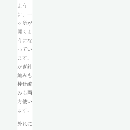
よう
に、一
ヶ所が
開くよ
うにな
ってい
ます。
かぎ針
編みも
棒針編
みも両
方使い
ます。
外れに