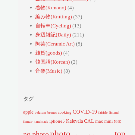
着物(Kimono)
(4)
編み物(Knitting)
(37)
自転車(Cycling)
(13)
身辺雑記(Daily)
(211)
陶芸(Ceramic Art)
(5)
雑貨(goods)
(4)
韓国語(Korean)
(2)
音楽(Music)
(8)
タグ
COVID-19
apple
cooking
belgium
bruges
fairisle
finland
Kalevala CAL
iphone5
mac mini
finnair
handmade
NHK
photo
top
no photo