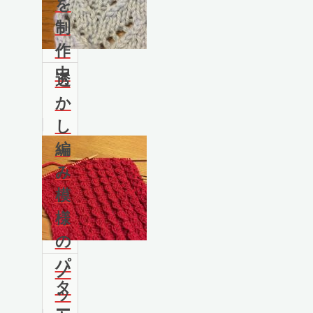
を
制
作
中
透
か
し
編
み
模
様
の
パ
ノ
タ
ッ
ー