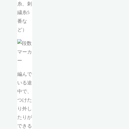
糸、刺
繍糸5
番な
ど）
編んで
いる途
中で、
つけた
り外し
たりが
できる