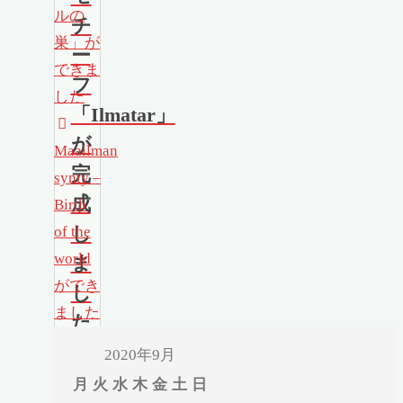
ルの
チ
巣」が
ー
できま
フ
した
「Ilmatar」
が
Maailman
完
synty –
成
Birth
し
of the
world
ま
ができ
し
ました
た
2020年9月
月
火
水
木
金
土
日