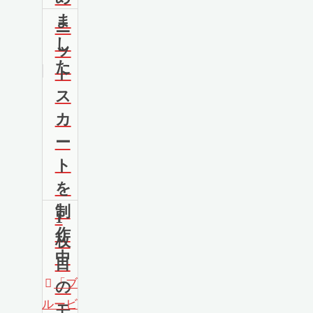
ま
ニ
し
ッ
た
ト
ス
カ
ー
ト
を
制
1
作
枚
中
目
「ブ
の
ルービ
モ