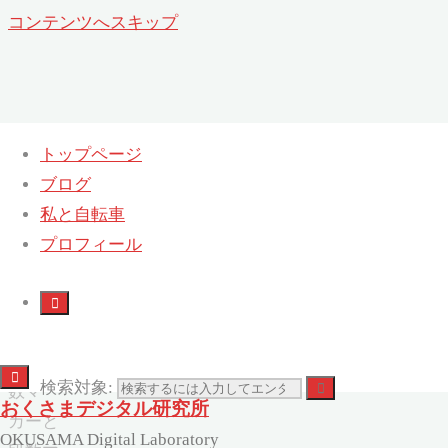
コンテンツへスキップ
トップページ
ブログ
目数マーカーと段数マーカー
私と自転車
ホー
プロフィール
ム
編み物
(Knitting)
目
検索対象:
数マー
おくさまデジタル研究所
カーと
OKUSAMA Digital Laboratory