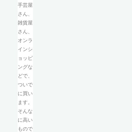
手芸屋
さん、
雑貨屋
さん、
オンラ
インシ
ョッピ
ングな
どで、
ついで
に買い
ます。
そんな
に高い
もので