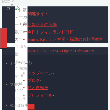
段数マ
ーカー
関連サイト
お嫁さまの広場
今日もフィンランド日和
Smiles Kitchen - 福岡・福津のお料理教室
編み
©2018 OKUSAMA Digital Laboratory
物
(Knitting)
トップページ
2020
トップページ
-
年9月
ブログ
-
29日,
ブログ
私と自転車
-
10:20
プロフィール
-
2020年
私と自転車
9月28