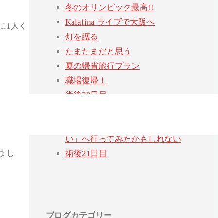
冬のオリンピック最高!!
Kalafina ライブで大阪へ
に1人く
灯を護る
たまたまだと思う
夏の帰省旅行プラン
職場復帰！
術後28日目
退院後はじめての通院
「ヨシタケシンスケ展かもしれな
い」へ行ってみたかもしれない
まし
術後21日目
ブログカテゴリー