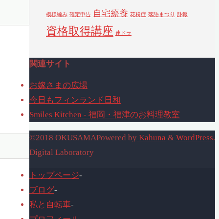
自宅療養
模様編み
確定申告
花粉症
落語まつり
訃報
資格取得講座
連ドラ
関連サイト
お嫁さまの広場
今日もフィンランド日和
Smiles Kitchen - 福岡・福津のお料理教室
©2018 OKUSAMA
Powered by
Kahuna
&
WordPress
.
Digital Laboratory
トップページ
-
ブログ
-
私と自転車
-