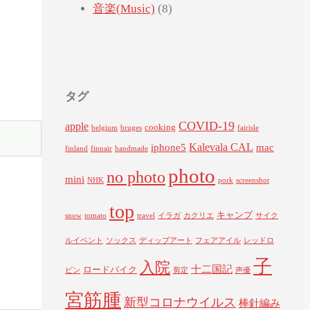
音楽(Music)
(8)
タグ
COVID-19
apple
cooking
belgium
bruges
fairisle
Kalevala CAL
iphone5
mac
finland
finnair
handmade
photo
no photo
mini
NHK
pork
screenshot
top
キャンプ
snow
tomato
travel
イラガ
カクリエ
サイク
ルイベント
ソックス
ディップアート
フェアアイル
レッドロ
子
入院
十二国記
ロードバイク
ビン
剪定
声優
宮筋腫
新型コロナウイルス
棒針編み