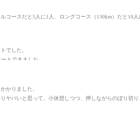
コースだと5人に1人、ロングコース（130km）だと10人
ートでした。
タートできました。
で焦りましたが、無事に通過。
しかかりました。
なりヤバいと思って、小休憩しつつ、押しながらのぼり切り
。