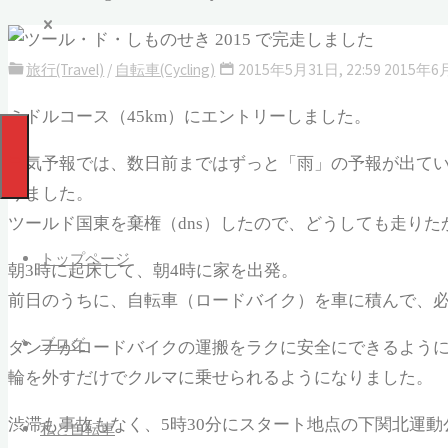
旅行(Travel)
/
自転車(Cycling)
2015年5月31日, 22:59
2015年6
ミドルコース（45km）にエントリーしました。
天気予報では、数日前まではずっと「雨」の予報が出てい
りました。
ツールド国東を棄権（dns）したので、どうしても走り
トップページ
朝3時に起床して、朝4時に家を出発。
前日のうちに、自転車（ロードバイク）を車に積んで、
ブログ
ダンナがロードバイクの運搬をラクに安全にできるよう
輪を外すだけでクルマに乗せられるようになりました。
渋滞も事故もなく、5時30分にスタート地点の下関北運動
私と自転車