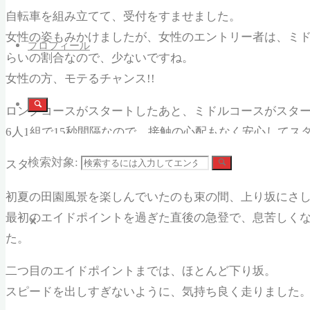
自転車を組み立てて、受付をすませました。
女性の姿もみかけましたが、女性のエントリー者は、ミドル
プロフィール
らいの割合なので、少ないですね。
女性の方、モテるチャンス!!
ロングコースがスタートしたあと、ミドルコースがスタ
6人1組で15秒間隔なので、接触の心配もなく安心してス
検索対象:
スタートして公園を出てすぐに、急な下り坂と急カーブ
初夏の田園風景を楽しんでいたのも束の間、上り坂にさ
最初のエイドポイントを過ぎた直後の急登で、息苦しく
た。
二つ目のエイドポイントまでは、ほとんど下り坂。
スピードを出しすぎないように、気持ち良く走りました