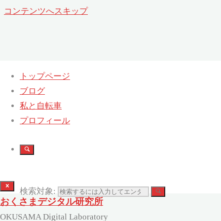
コンテンツへスキップ
トップページ
ブログ
ツール・ド・しものせき 2015 で
私と自転車
プロフィール
ホーム
旅行(Travel)
ツール・ド・しものせき 2015
検索対象:
おくさまデジタル研究所
OKUSAMA Digital Laboratory