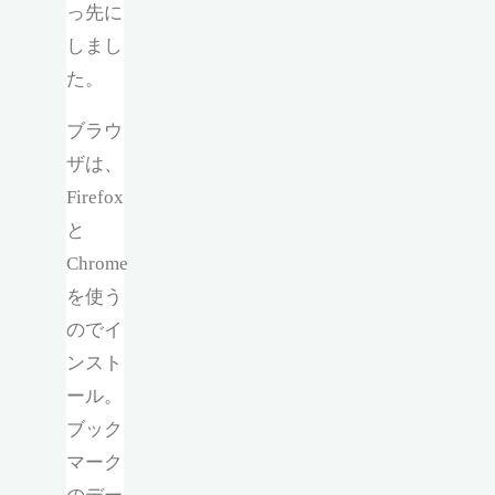
っ先に
しまし
た。
ブラウ
ザは、
Firefox
と
Chrome
を使う
のでイ
ンスト
ール。
ブック
マーク