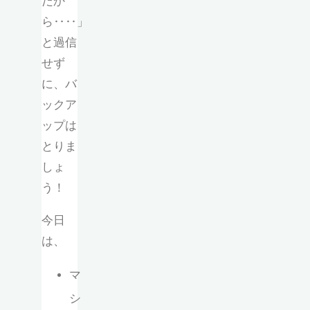
だか
ら‥‥」
と過信
せず
に、バ
ックア
ップは
とりま
しょ
う！
今日
は、
マ
シ