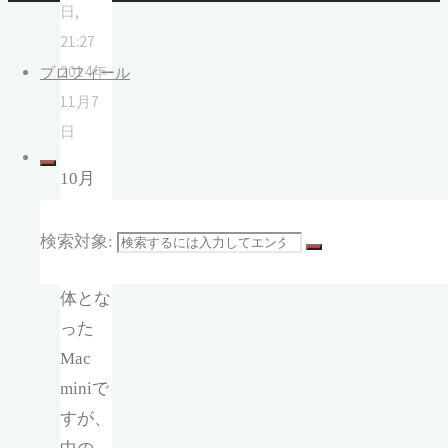
日,
21:27
2014年
プロフィール
11月7
日
10月
24日に
意識不
検索対象:
明の重
体とな
った
Mac
miniで
すが、