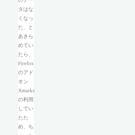
のデー
タはな
くなっ
た、と
あきら
めてい
たら、
Firefox
のアド
オン
Xmarks
の利用
してい
たた
め、ち