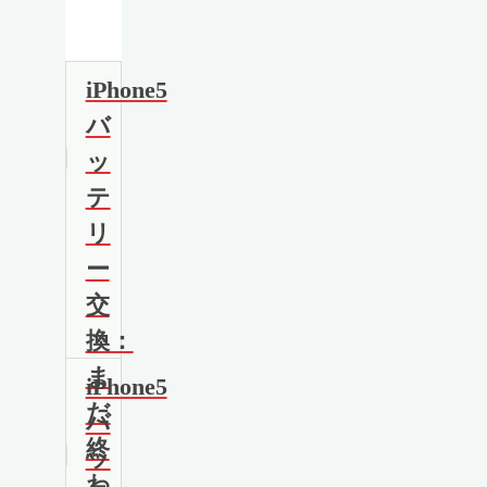
iPhone5
バ
ッ
テ
リ
ー
交
換：
ま
iPhone5
だ
バ
終
ッ
わ