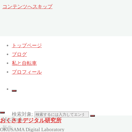
コンテンツへスキップ
トップページ
ブログ
新生Mac miniでリカバリー開始しまし
私と自転車
た
プロフィール
ホーム
IT
Apple
&
検索対象:
MacBook
おくさまデジタル研究所
新生
OKUSAMA Digital Laboratory