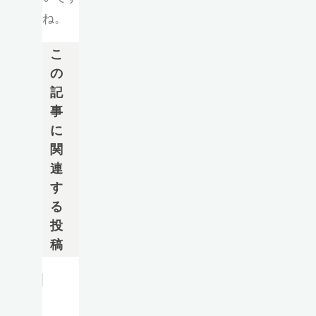
ね。
こ
の
記
事
に
関
連
す
る
投
稿