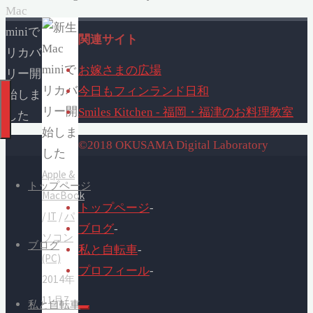
Mac
miniで
関連サイト
リカバ
お嫁さまの広場
リー開
今日もフィンランド日和
始しま
Smiles Kitchen - 福岡・福津のお料理教室
した
©2018 OKUSAMA Digital Laboratory
Apple &
トップページ
MacBook
トップページ
-
/
IT
/
パ
ブログ
-
ソコン
ブログ
私と自転車
-
(PC)
プロフィール
-
2014年
11月7
私と自転車