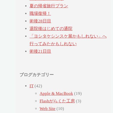
夏の帰省旅行プラン
職場復帰！
術後28日目
退院後はじめての通院
「ヨシタケシンスケ展かもしれない」へ
行ってみたかもしれない
術後21日目
ブログカテゴリー
IT
(42)
Apple & MacBook
(19)
Flashがらくた工房
(3)
Web Site
(10)