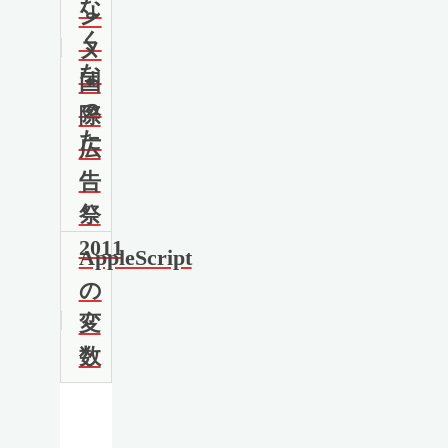
な
ン
く
ヌ
な
国
っ
際
た
広
告
祭
2011
AppleScript
の
変
数