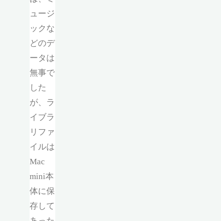
ュージ
ックな
どのデ
ータは
無事で
した
が、ラ
イブラ
リファ
イルは
Mac
mini本
体に保
存して
あった