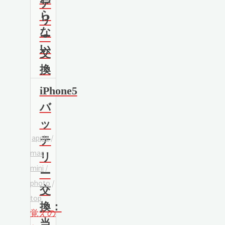
テ
ら
リ
な
ー
い
交
換
iPhone5
バ
ッ
apple
/
テ
mac
リ
mini
/
ー
photo
/
交
top
換：
覚えの
当