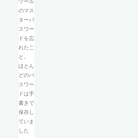
ツール
のマス
ターパ
スワー
ドを忘
れたこ
と。
ほとん
どのパ
スワー
ドは手
書きで
保存し
ていま
した