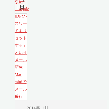
ない
日
「Apple
IDのパ
スワー
ドをリ
セット
する」
という
メール
新生
Mac
miniで
メール
移行
2014年11月