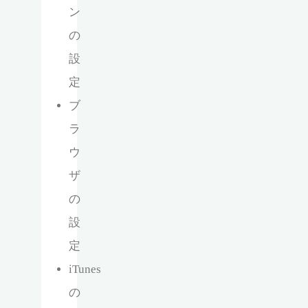
ン
の
設
定
ブ
ラ
ウ
ザ
の
設
定
iTunes
の