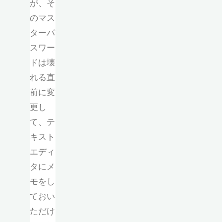
が、そ
のマス
ターパ
スワー
ドは壊
れる直
前に変
更し
て、テ
キスト
エディ
タにメ
モをし
ておい
ただけ