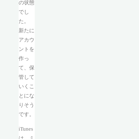
の状態
でし
た。
新たに
アカウ
ントを
作っ
て、保
管して
いくこ
とにな
りそう
です。
iTunes
は、ミ