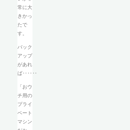
常に大
きかっ
たで
す。
バック
アップ
があれ
ば‥‥‥
「おウ
チ用の
プライ
ベート
マシン