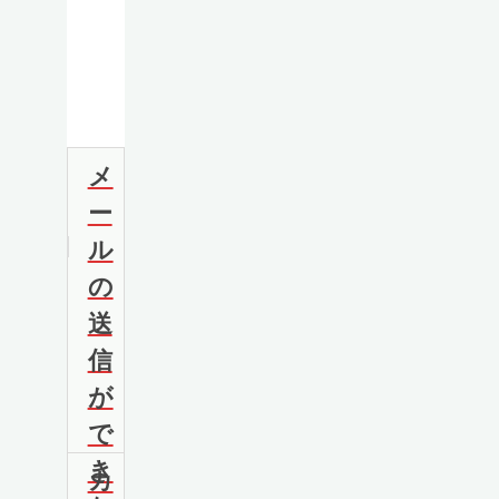
メ
ー
ル
の
送
信
が
で
き
カ