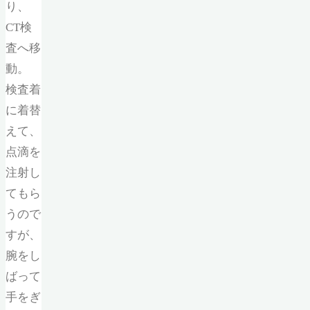
り、
CT検
査へ移
動。
検査着
に着替
えて、
点滴を
注射し
てもら
うので
すが、
腕をし
ばって
手をぎ