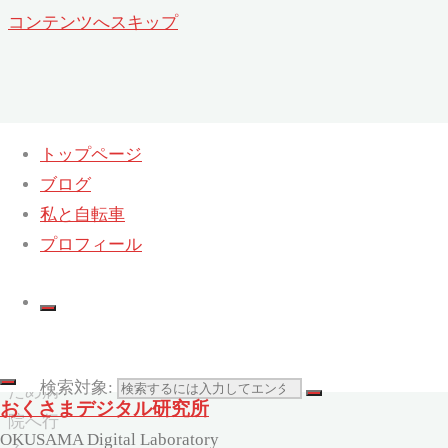
コンテンツへスキップ
トップページ
ブログ
再検査のため病院へ行く
私と自転車
ホーム
プロフィール
カラダ
とココ
ロ
再
検査の
検索対象:
ため病
おくさまデジタル研究所
院へ行
OKUSAMA Digital Laboratory