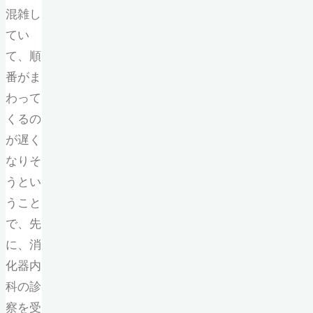
混雑し
てい
て、順
番がま
わって
くるの
が遅く
なりそ
うとい
うこと
で、先
に、消
化器内
科の診
察を受