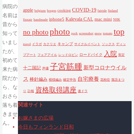
病院の
COVID-19
apple
cooking
belgium
bruges
fairisle
finland
名前は
Kalevala CAL
iphone5
mac mini
finnair
handmade
NHK
昔から
photo
top
no photo
知って
pork
screenshot
snow
tomato
いまし
キャンプ
travel
イラガ
カクリエ
サイクルイベント
ソックス
ディッ
たが、
入院
ロードバイク
プアート
フェアアイル
レッドロビン
剪定
初めて
子宮筋腫
新型コロナウイル
十二国記
来た病
声優
院だか
ス
自宅療養
棒針編み
模様編み
確定申告
花粉症
落語まつ
ら、な
資格取得講座
り
訃報
連ドラ
おさら
関連サイト
落ち着
きませ
お嫁さまの広場
ん。
今日もフィンランド日和