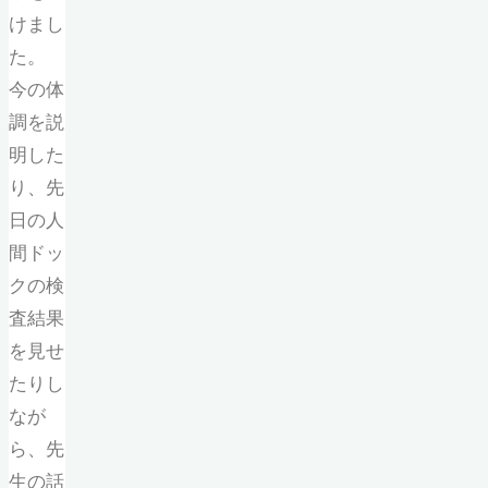
けまし
た。
今の体
調を説
明した
り、先
日の人
間ドッ
クの検
査結果
を見せ
たりし
なが
ら、先
生の話