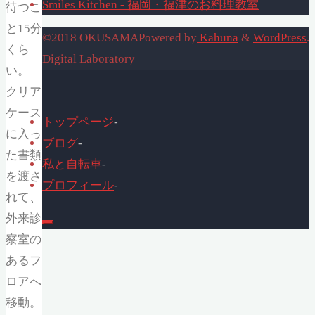
Smiles Kitchen - 福岡・福津のお料理教室
待つこ
と15分
©2018 OKUSAMA
Powered by
Kahuna
&
WordPress
.
くら
Digital Laboratory
い。
クリア
ケース
トップページ
-
に入っ
ブログ
-
た書類
私と自転車
-
を渡さ
プロフィール
-
れて、
外来診
察室の
あるフ
ロアへ
移動。