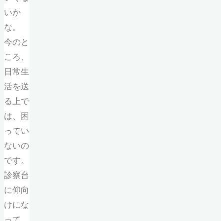
いか
な。
今のと
ころ、
日常生
活を送
る上で
は、困
ってい
ないの
です。
診察台
に仰向
けにな
って、