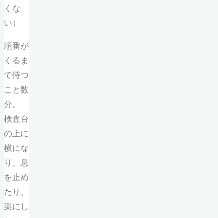
くな
い）
順番が
くるま
で待つ
こと数
分。
検査台
の上に
横にな
り、息
を止め
たり、
楽にし