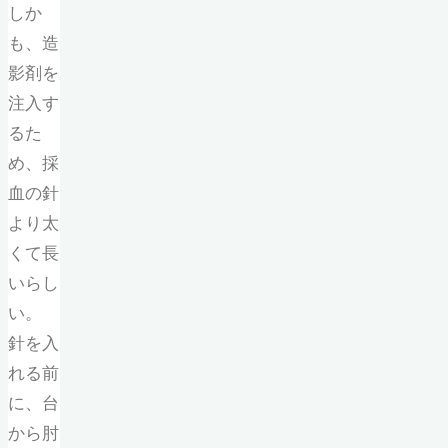
しか
も、造
影剤を
注入す
るた
め、採
血の針
より太
くて長
いらし
い。
針を入
れる前
に、台
から肘