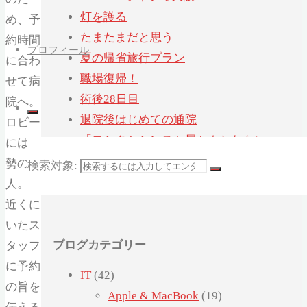
灯を護る
め、予
たまたまだと思う
約時間
プロフィール
夏の帰省旅行プラン
に合わ
職場復帰！
せて病
術後28日目
院へ。
退院後はじめての通院
ロビー
「ヨシタケシンスケ展かもしれない」へ
には大
行ってみたかもしれない
勢の
検索対象:
術後21日目
人。
近くに
いたス
ブログカテゴリー
タッフ
に予約
IT
(42)
の旨を
Apple & MacBook
(19)