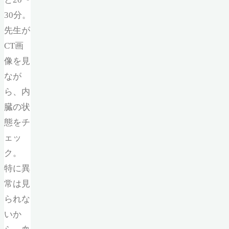
30分。
先生が
CT画
像を見
なが
ら、内
臓の状
態をチ
ェッ
ク。
特に異
常は見
られな
いか