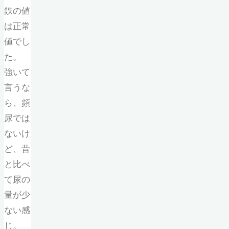
鉄の値
は正常
値でし
た。
強いて
言うな
ら、頻
尿では
ないけ
ど、昔
と比べ
て尿の
量が少
ない感
じ。