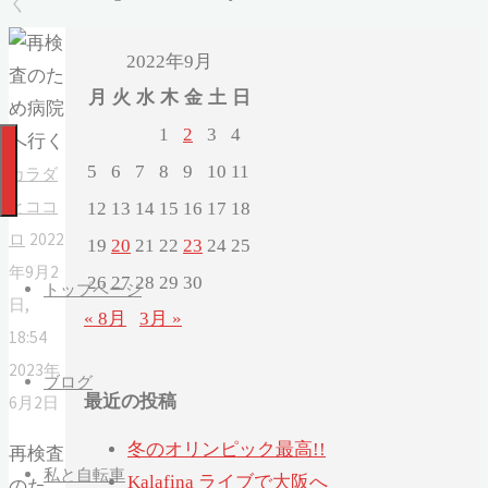
く
2022年9月
月
火
水
木
金
土
日
1
2
3
4
5
6
7
8
9
10
11
カラダ
とココ
12
13
14
15
16
17
18
ロ
2022
19
20
21
22
23
24
25
年9月2
26
27
28
29
30
トップページ
日,
« 8月
3月 »
18:54
2023年
ブログ
最近の投稿
6月2日
冬のオリンピック最高!!
再検査
私と自転車
Kalafina ライブで大阪へ
のた