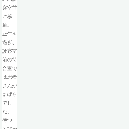
察室前
に移
動。
正午を
過ぎ、
診察室
前の待
合室で
は患者
さんが
まばら
でし
た。
待つこ
と20〜