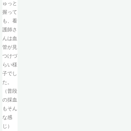
ゅっと
握って
も、看
護師さ
んは血
管が見
つけづ
らい様
子でし
た。
（普段
の採血
もそん
な感
じ）