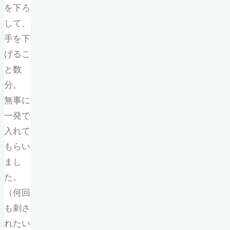
を下ろ
して、
手を下
げるこ
と数
分。
無事に
一発で
入れて
もらい
まし
た。
（何回
も刺さ
れたい