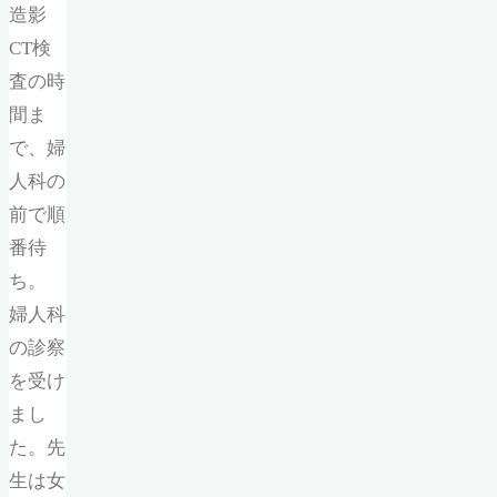
造影
CT検
査の時
間ま
で、婦
人科の
前で順
番待
ち。
婦人科
の診察
を受け
まし
た。先
生は女