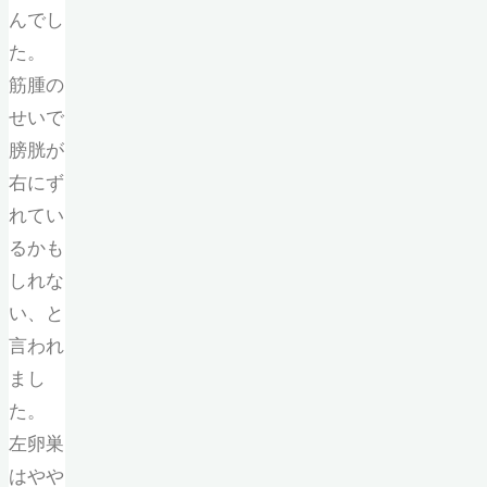
んでし
た。
筋腫の
せいで
膀胱が
右にず
れてい
るかも
しれな
い、と
言われ
まし
た。
左卵巣
はやや