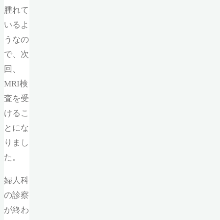
腫れて
いるよ
うなの
で、次
回、
MRI検
査を受
けるこ
とにな
りまし
た。
婦人科
の診察
が終わ