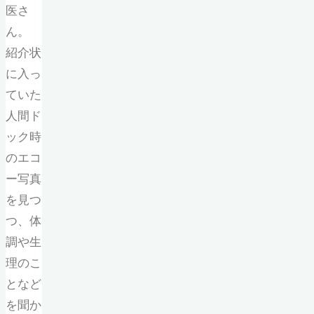
医さ
ん。
紹介状
に入っ
ていた
人間ド
ック時
のエコ
ー写真
を見つ
つ、体
調や生
理のこ
となど
を聞か